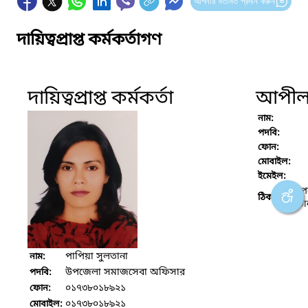
আপনার মতামত প্রদান করুন
দায়িত্বপ্রাপ্ত কর্মকর্তাগণ
দায়িত্বপ্রাপ্ত কর্মকর্তা
আপীল ক
নাম:
পদবি:
ফোন:
মোবাইল:
ইমেইল:
উপ
ঠিকানা :
ভো
পাপিয়া সুলতানা
নাম:
উপজেলা সমাজসেবা অফিসার
পদবি:
০১৭৩৮০১৮৯২১
ফোন:
০১৭৩৮০১৮৯২১
মোবাইল: